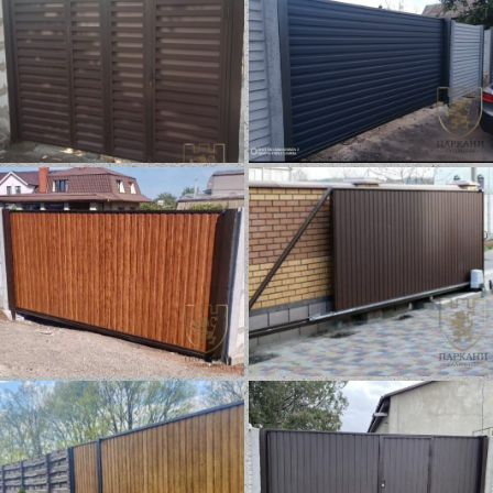
Распашные ворота
Откатные ворота
«Жалюзи» с врезной
«Профлист»
калиткой
Откатные ворота
Откатные ворота
«Профлист»
«Профлист» с 2-х
сторонней зашивкой