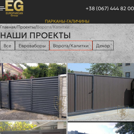
+38 (067) 444 82 00
ПАРКАНЫ-ГАЛИЧИНЫ
Главная
/
Проекты
/
Ворота/Калитки
НАШИ ПРОЕКТЫ
Все
Еврозаборы
Ворота/Калитки
Декор
Откатные ворота
Откатные ворота
«Жалюзи» с калиткой
«Профлист» с
на 3-х столбах
врезной калиткой