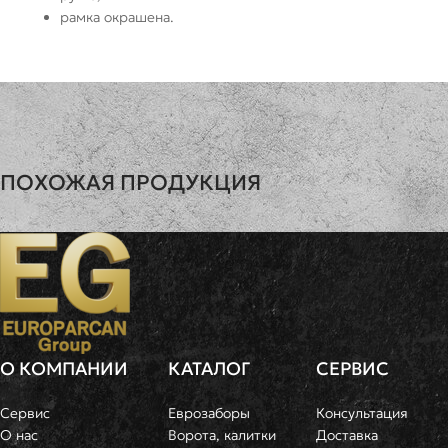
рамка окрашена.
ПОХОЖАЯ ПРОДУКЦИЯ
Ворота откатные с врезной калиткой
Филенка
Ворота о
ШИРИНА
ВЫСОТА
ШИРИНА
3.2м | 4.2м | 5.2м
2м
3.2м | 4.2м 
Цена договорная
от 69600
О КОМПАНИИ
КАТАЛОГ
СЕРВИС
Сервис
Еврозаборы
Консультация
О нас
Ворота, калитки
Доставка