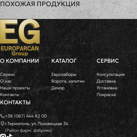
ПОХОЖАЯ ПРОДУКЦИЯ
Столб четырехсекционный глянцевый
Премиум
Столб од
ВЫСОТА
ТОЛЩИНА
ВЕС
ВЫСОТА
ТОЛ
2,8м
12,5х12см
95кг
1м
12,5
NEW
900
грн
450
грн
О КОМПАНИИ
КАТАЛОГ
СЕРВИС
Сервис
Еврозаборы
Консультация
О нас
Ворота, калитки
Доставка
Наши проекты
Декор
Установка
Контакты
Покраска
КОНТАКТЫ
+38 (067) 444 82 00
г.Тернополь, ул.Лозовецкая 34
(Район фарм. фабрики)