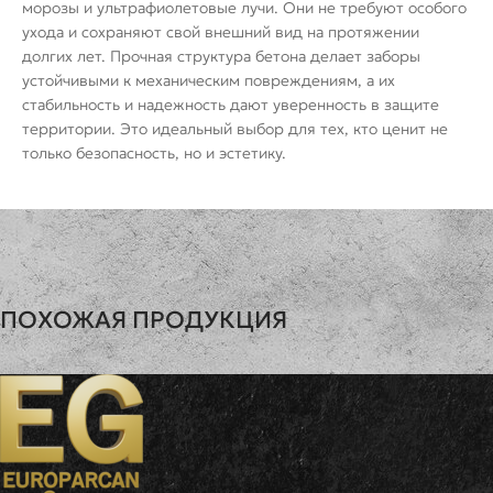
морозы и ультрафиолетовые лучи. Они не требуют особого
ухода и сохраняют свой внешний вид на протяжении
долгих лет. Прочная структура бетона делает заборы
устойчивыми к механическим повреждениям, а их
стабильность и надежность дают уверенность в защите
территории. Это идеальный выбор для тех, кто ценит не
только безопасность, но и эстетику.
ПОХОЖАЯ ПРОДУКЦИЯ
Травертин
Карпатск
ШИРИНА
ВЫСОТА
ВЕС
ШИРИНА
ВЫ
2м
0.5м
75кг
2м
0.5
NEW
700
грн
550
грн