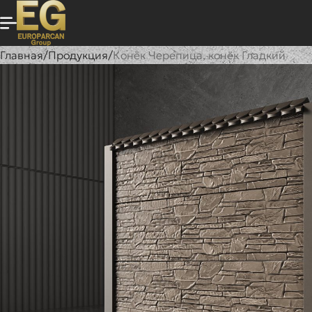
Главная
/
Продукция
/
Конёк Черепица, конёк Гладкий