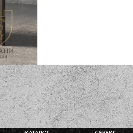
я Спил
Элемент мощения Палуба
РАЗМЕР
ВЕС
КАТАЛОГ
СЕРВИС
5х44х89см
40кг