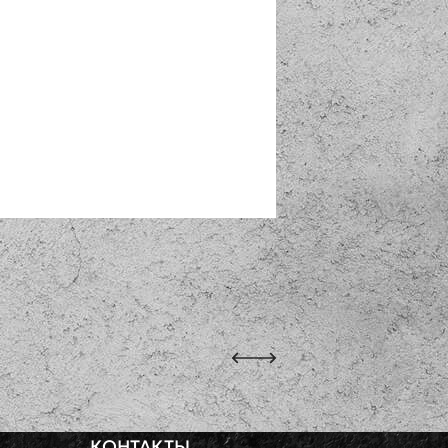
Фундаментная плита
Газонная решетка
РАЗМЕР
РАЗМЕР
ТОЛЩИНА
ВЕС
КОНТАКТЫ
12х15х1920
60x40см
7.5см
26кг