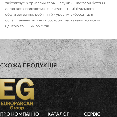
забезпечує їх тривалий термін служби. Півсфери бетонні
легко встановлюються та вимагають мінімального
обслуговування, роблячи їх чудовим вибором для
облаштування міських просторів, паркувань, торгових
центрів та інших об’єктів.
СХОЖА ПРОДУКЦІЯ
Півсфера
ДІАМЕТР
ВИСОТА
ВАГА
50см
25см
70кг
450
грн
ПРО КОМПАНІЮ
КАТАЛОГ
СЕРВІС